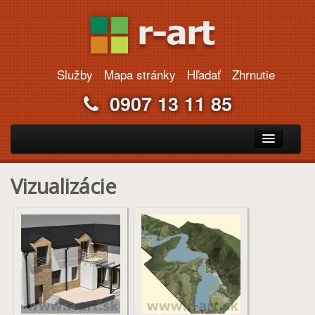
Služby
Mapa stránky
Hľadať
Zhrnutie
0907 13 11 85
Portfólio
Vizualizácie
Projekty rodinných domov
Webdizajn
Kontakt