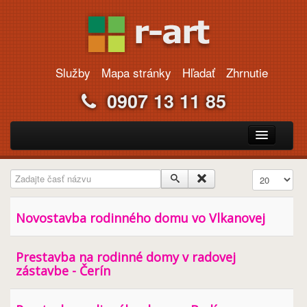
Služby
Mapa stránky
Hľadať
Zhrnutie
0907 13 11 85
Portfólio
Projekty rodinných domov
Webdizajn
Novostavba rodinného domu vo Vlkanovej
Kontakt
Prestavba na rodinné domy v radovej
zástavbe - Čerín